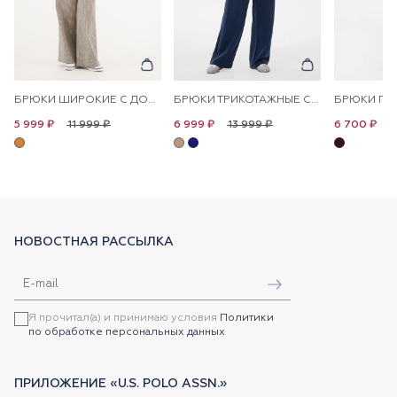
БРЮКИ ШИРОКИЕ С ДОБАВЛЕНИЕМ ЛЬНА НА КУЛИСКЕ
БРЮКИ ТРИКОТАЖНЫЕ СО СТРЕЛКАМИ
11 999 ₽
13 999 ₽
1
5 999 ₽
6 999 ₽
6 700 ₽
НОВОСТНАЯ РАССЫЛКА
Я прочитал(а) и принимаю условия
Политики
по обработке персональных данных
ПРИЛОЖЕНИЕ «U.S. POLO ASSN.»