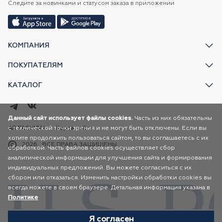
Следите за новинками и статусом заказа в приложении
КОМПАНИЯ
ПОКУПАТЕЛЯМ
КАТАЛОГ
Данный сайт использует файлы cookies.
Часть из них обязательны
с технической точки зрения и не могут быть отключены. Если вы
AR FASHION
Карта сайта
хотите продолжить пользоваться сайтом, то вы соглашаетесь с их
2026
ВСЕ ПРАВА ЗАЩИЩЕНЫ
обработкой. Часть файлов cookies осуществляет сбор
аналитической информации для улучшения сайта и формирования
индивидуальных предложений. Вы можете согласиться с их
сбором или отказаться. Изменить настройки обработки cookies вы
всегда можете в своем браузере. Детальная информация указана в
Политике
Я согласен