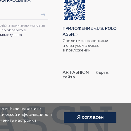
АЯ РАССЫЛКА
ал(а) и принимаю условия
ПРИЛОЖЕНИЕ «U.S. POLO
 по обработке
ASSN.»
ьных данных
Следите за новинками
и статусом заказа
в приложении
AR FASHION
Карта
сайта
ены. Если вы хотите
итической информации для
Я согласен
зменить настройки