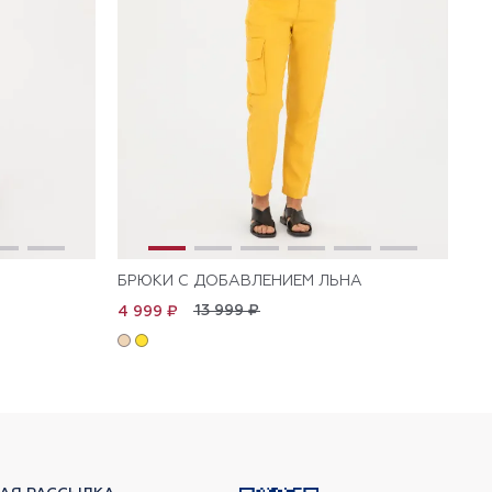
БРЮКИ С ДОБАВЛЕНИЕМ ЛЬНА
БР
13 999 ₽
4 999 ₽
5 