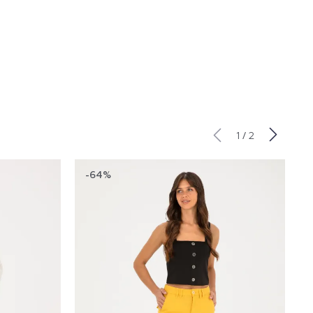
/
1
2
-64%