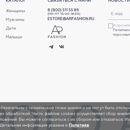
КАТАЛОГ
СВЯЗАТЬСЯ С НАМИ
НОВОСТН
8 (800) 511 55 89
Женщины
(ПН-ПТ 10:00-18:00)
ESTORE@ARFASHION.RU
Мужчины
Я прочит
Дети
Политики
персонал
Малыши
обязательны с технической точки зрения и не могут быть отключ
 их обработкой. Часть файлов cookies осуществляет сбор анал
жений. Вы можете согласиться с их сбором или отказаться. И
 Детальная информация указана в
Политике