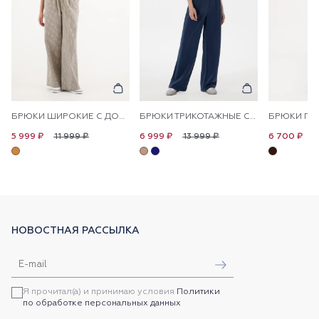
БРЮКИ ШИРОКИЕ С ДОБАВЛЕНИЕМ ЛЬНА НА КУЛИСКЕ
БРЮКИ ТРИКОТАЖНЫЕ СО СТРЕЛКАМИ
11 999 ₽
13 999 ₽
1
5 999 ₽
6 999 ₽
6 700 ₽
НОВОСТНАЯ РАССЫЛКА
Я прочитал(а) и принимаю условия
Политики
по обработке персональных данных