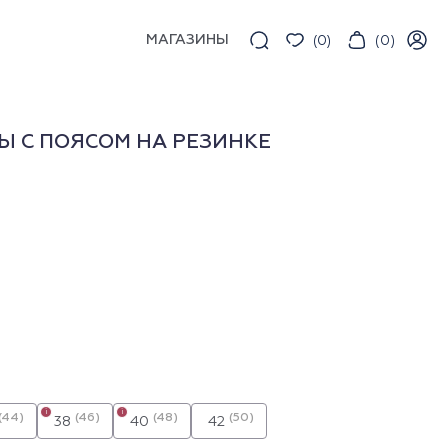
МАГАЗИНЫ
(
0
)
(
0
)
 С ПОЯСОМ НА РЕЗИНКЕ
i
i
(44)
(46)
(48)
(50)
38
40
42