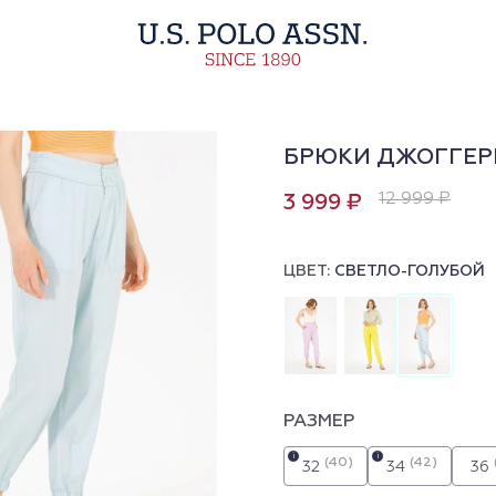
БРЮКИ ДЖОГГЕРЫ
12 999 ₽
3 999 ₽
ЦВЕТ:
СВЕТЛО-ГОЛУБОЙ
РАЗМЕР
i
i
(40)
(42)
32
34
36