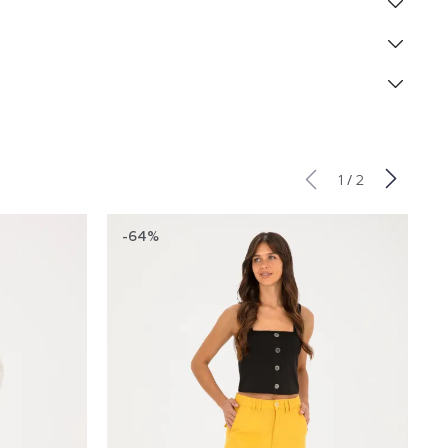
/
1
2
-64%