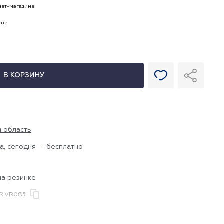
рнет-магазине
ине
В КОРЗИНУ
и область
а, сегодня — бесплатно
на резинке
R.VR083