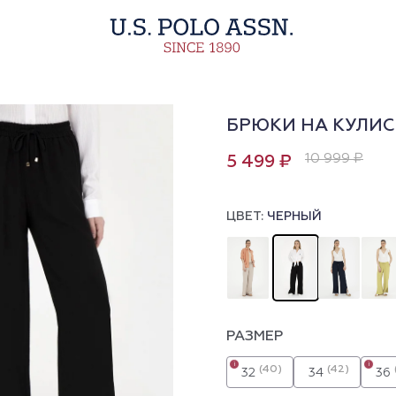
БРЮКИ НА КУЛИС
10 999 ₽
5 499 ₽
ЦВЕТ:
ЧЕРНЫЙ
РАЗМЕР
i
i
(40)
(42)
32
34
36