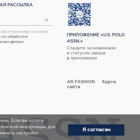
АЯ РАССЫЛКА
ал(а) и принимаю условия
ПРИЛОЖЕНИЕ «U.S. POLO
 по обработке
ASSN.»
ьных данных
Следите за новинками
и статусом заказа
в приложении
AR FASHION
Карта
сайта
ены. Если вы хотите
итической информации для
Я согласен
зменить настройки