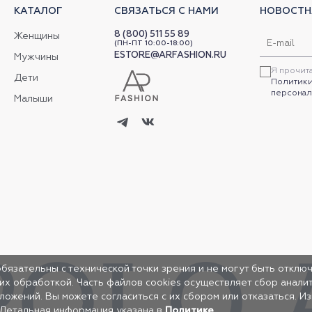
КАТАЛОГ
СВЯЗАТЬСЯ С НАМИ
НОВОСТН
8 (800) 511 55 89
Женщины
(ПН-ПТ 10:00-18:00)
ESTORE@ARFASHION.RU
Мужчины
Я прочит
Дети
Политики
персонал
Малыши
обязательны с технической точки зрения и не могут быть отключ
 их обработкой. Часть файлов cookies осуществляет сбор анал
жений. Вы можете согласиться с их сбором или отказаться. И
 Детальная информация указана в
Политике