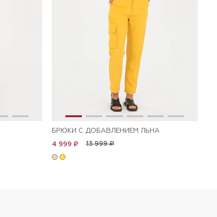
БРЮКИ С ДОБАВЛЕНИЕМ ЛЬНА
БР
13 999 ₽
4 999 ₽
5 