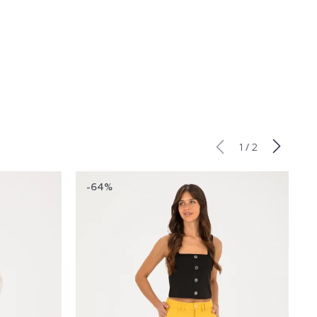
/
1
2
-64%