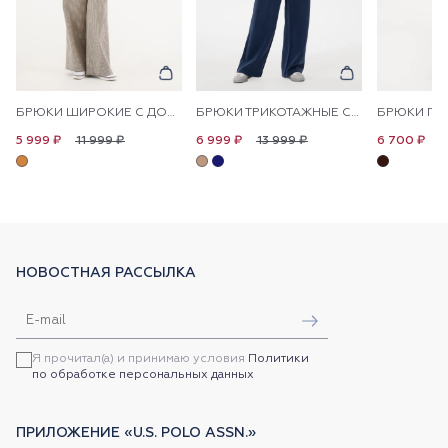
БРЮКИ ШИРОКИЕ С ДОБАВЛЕНИЕМ ЛЬНА НА КУЛИСКЕ
БРЮКИ ТРИКОТАЖНЫЕ СО СТРЕЛКАМИ
11 999 ₽
13 999 ₽
1
5 999 ₽
6 999 ₽
6 700 ₽
НОВОСТНАЯ РАССЫЛКА
Я прочитал(а) и принимаю условия
Политики
по обработке персональных данных
ПРИЛОЖЕНИЕ «U.S. POLO ASSN.»