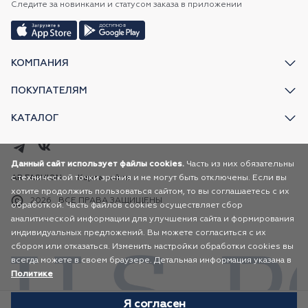
Следите за новинками и статусом заказа в приложении
КОМПАНИЯ
ПОКУПАТЕЛЯМ
КАТАЛОГ
Данный сайт использует файлы cookies.
Часть из них обязательны
с технической точки зрения и не могут быть отключены. Если вы
AR FASHION
Карта сайта
хотите продолжить пользоваться сайтом, то вы соглашаетесь с их
2026
ВСЕ ПРАВА ЗАЩИЩЕНЫ
обработкой. Часть файлов cookies осуществляет сбор
аналитической информации для улучшения сайта и формирования
индивидуальных предложений. Вы можете согласиться с их
сбором или отказаться. Изменить настройки обработки cookies вы
всегда можете в своем браузере. Детальная информация указана в
Политике
Я согласен