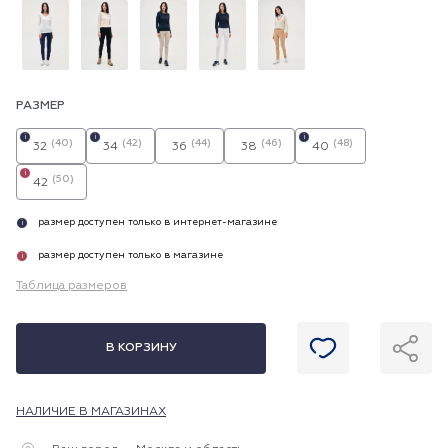
РАЗМЕР
i
i
i
(40)
(42)
(44)
(46)
(48)
32
34
36
38
40
i
(50)
42
размер доступен только в интернет-магазине
i
размер доступен только в магазине
i
Таблица размеров
В КОРЗИНУ
НАЛИЧИЕ В МАГАЗИНАХ