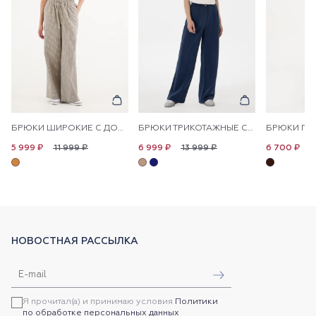
БРЮКИ ШИРОКИЕ С ДОБАВЛЕНИЕМ ЛЬНА НА КУЛИСКЕ
БРЮКИ ТРИКОТАЖНЫЕ СО СТРЕЛКАМИ
11 999 ₽
13 999 ₽
1
5 999 ₽
6 999 ₽
6 700 ₽
НОВОСТНАЯ РАССЫЛКА
Я прочитал(а) и принимаю условия
Политики
по обработке персональных данных