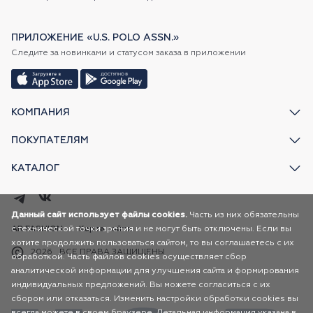
ПРИЛОЖЕНИЕ «U.S. POLO ASSN.»
Следите за новинками и статусом заказа в приложении
КОМПАНИЯ
ПОКУПАТЕЛЯМ
КАТАЛОГ
Данный сайт использует файлы cookies.
Часть из них обязательны
с технической точки зрения и не могут быть отключены. Если вы
AR FASHION
Карта сайта
хотите продолжить пользоваться сайтом, то вы соглашаетесь с их
2026
ВСЕ ПРАВА ЗАЩИЩЕНЫ
обработкой. Часть файлов cookies осуществляет сбор
аналитической информации для улучшения сайта и формирования
индивидуальных предложений. Вы можете согласиться с их
сбором или отказаться. Изменить настройки обработки cookies вы