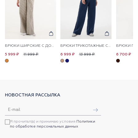
БРЮКИ ШИРОКИЕ С ДОБАВЛЕНИЕМ ЛЬНА НА КУЛИСКЕ
БРЮКИ ТРИКОТАЖНЫЕ СО СТРЕЛКАМИ
11 999 ₽
13 999 ₽
1
5 999 ₽
6 999 ₽
6 700 ₽
НОВОСТНАЯ РАССЫЛКА
Я прочитал(а) и принимаю условия
Политики
по обработке персональных данных