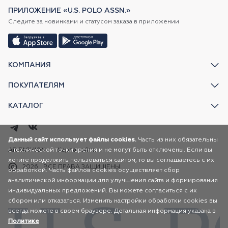
ПРИЛОЖЕНИЕ «U.S. POLO ASSN.»
Следите за новинками и статусом заказа в приложении
КОМПАНИЯ
ПОКУПАТЕЛЯМ
КАТАЛОГ
Данный сайт использует файлы cookies.
Часть из них обязательны
с технической точки зрения и не могут быть отключены. Если вы
AR FASHION
Карта сайта
хотите продолжить пользоваться сайтом, то вы соглашаетесь с их
2026
ВСЕ ПРАВА ЗАЩИЩЕНЫ
обработкой. Часть файлов cookies осуществляет сбор
аналитической информации для улучшения сайта и формирования
индивидуальных предложений. Вы можете согласиться с их
сбором или отказаться. Изменить настройки обработки cookies вы
всегда можете в своем браузере. Детальная информация указана в
Политике