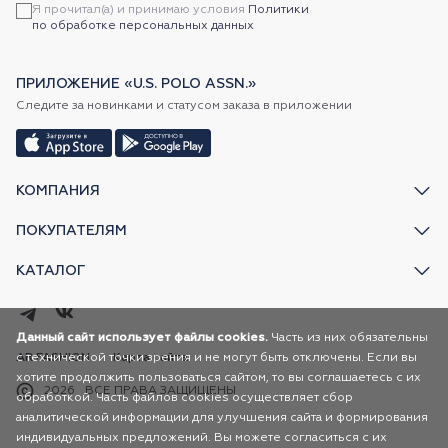
Я прочитал(а) и принимаю условия
Политики
по обработке персональных данных
ПРИЛОЖЕНИЕ «U.S. POLO ASSN.»
Следите за новинками и статусом заказа в приложении
КОМПАНИЯ
ПОКУПАТЕЛЯМ
КАТАЛОГ
Данный сайт использует файлы cookies.
Часть из них обязательны
AR FASHION
с технической точки зрения и не могут быть отключены. Если вы
Карта сайта
хотите продолжить пользоваться сайтом, то вы соглашаетесь с их
2026
ВСЕ ПРАВА ЗАЩИЩЕНЫ
обработкой. Часть файлов cookies осуществляет сбор
аналитической информации для улучшения сайта и формирования
индивидуальных предложений. Вы можете согласиться с их