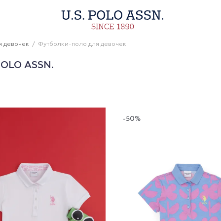
я девочек
Футболки-поло для девочек
OLO ASSN.
-50%