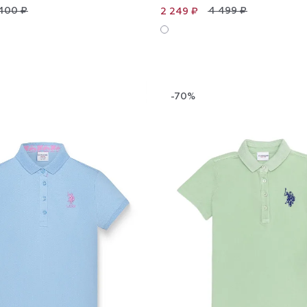
400 ₽
4 499 ₽
2 249 ₽
-70%