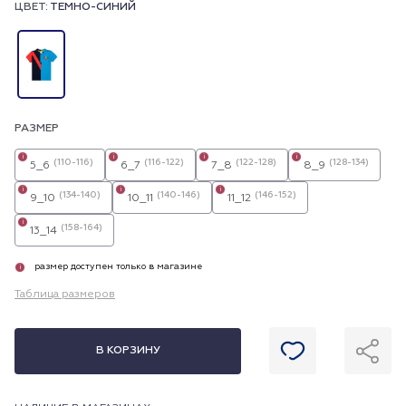
ЦВЕТ:
ТЕМНО-СИНИЙ
РАЗМЕР
i
i
i
i
(110-116)
(116-122)
(122-128)
(128-134)
5_6
6_7
7_8
8_9
i
i
i
(134-140)
(140-146)
(146-152)
9_10
10_11
11_12
i
(158-164)
13_14
размер доступен только в магазине
i
Таблица размеров
В КОРЗИНУ