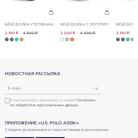
БЕЙСБОЛКА УТЕПЛЕННАЯ С ЛОГОТИПОМ
БЕЙСБОЛКА С ЛОГОТИПОМ
4 300 ₽
4 400 ₽
4
2 150 ₽
2 200 ₽
2 150 ₽
НОВОСТНАЯ РАССЫЛКА
Я прочитал(а) и принимаю условия
Политики
по обработке персональных данных
ПРИЛОЖЕНИЕ «U.S. POLO ASSN.»
Следите за новинками и статусом заказа в приложении