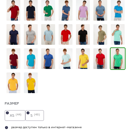
РАЗМЕР
i
i
(44)
(46)
XS
S
размер доступен только в интернет-магазине
i