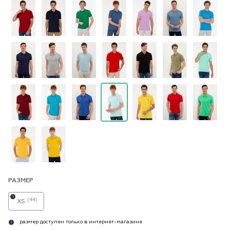
РАЗМЕР
i
(44)
XS
размер доступен только в интернет-магазине
i