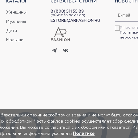
КАТАЛОГ
СВЯЗАТЬСЯ С НАМИ
НОВОСТН
8 (800) 511 55 89
Женщины
(ПН-ПТ 10:00-18:00)
ESTORE@ARFASHION.RU
Мужчины
Я прочит
Дети
Политики
персонал
Малыши
обязательны с технической точки зрения и не могут быть отключ
 их обработкой. Часть файлов cookies осуществляет сбор анал
жений. Вы можете согласиться с их сбором или отказаться. И
 Детальная информация указана в
Политике