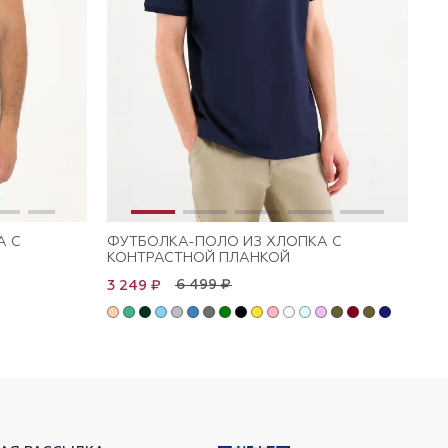
А С
ФУТБОЛКА-ПОЛО ИЗ ХЛОПКА С
ФУ
КОНТРАСТНОЙ ПЛАНКОЙ
Л
6 499 ₽
3 249 ₽
3 