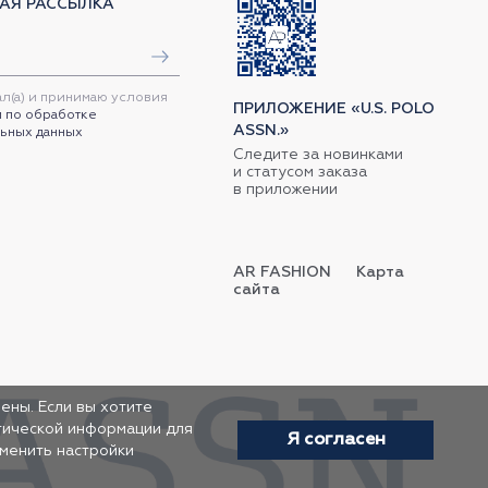
АЯ РАССЫЛКА
ал(а) и принимаю условия
ПРИЛОЖЕНИЕ «U.S. POLO
 по обработке
ASSN.»
ьных данных
Следите за новинками
и статусом заказа
в приложении
AR FASHION
Карта
сайта
ены. Если вы хотите
итической информации для
Я согласен
зменить настройки