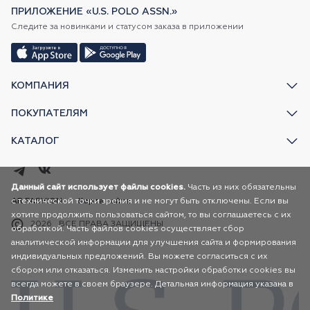
ПРИЛОЖЕНИЕ «U.S. POLO ASSN.»
Следите за новинками и статусом заказа в приложении
КОМПАНИЯ
ПОКУПАТЕЛЯМ
КАТАЛОГ
Данный сайт использует файлы cookies.
Часть из них обязательны
с технической точки зрения и не могут быть отключены. Если вы
AR FASHION
Карта сайта
хотите продолжить пользоваться сайтом, то вы соглашаетесь с их
2026
ВСЕ ПРАВА ЗАЩИЩЕНЫ
обработкой. Часть файлов cookies осуществляет сбор
аналитической информации для улучшения сайта и формирования
индивидуальных предложений. Вы можете согласиться с их
сбором или отказаться. Изменить настройки обработки cookies вы
всегда можете в своем браузере. Детальная информация указана в
Политике