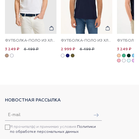
ФУТБОЛКА-ПОЛО ИЗ ХЛОПКА С КОНТРАСТНОЙ ОКАНТОВКОЙ
ФУТБОЛКА-ПОЛО ИЗ ХЛОПКА С ВОРОТНИКОМ-СТОЙКА
6 499 ₽
6 499 ₽
6
3 249 ₽
2 999 ₽
3 249 ₽
НОВОСТНАЯ РАССЫЛКА
Я прочитал(а) и принимаю условия
Политики
по обработке персональных данных