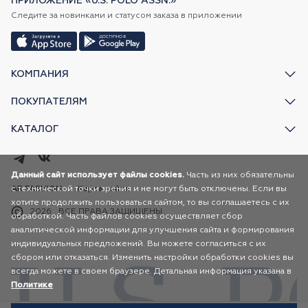
ПРИЛОЖЕНИЕ «U.S. POLO ASSN.»
Следите за новинками и статусом заказа в приложении
КОМПАНИЯ
ПОКУПАТЕЛЯМ
КАТАЛОГ
Данный сайт использует файлы cookies.
Часть из них обязательны
с технической точки зрения и не могут быть отключены. Если вы
AR FASHION
Карта сайта
хотите продолжить пользоваться сайтом, то вы соглашаетесь с их
2026
ВСЕ ПРАВА ЗАЩИЩЕНЫ
обработкой. Часть файлов cookies осуществляет сбор
аналитической информации для улучшения сайта и формирования
индивидуальных предложений. Вы можете согласиться с их
сбором или отказаться. Изменить настройки обработки cookies вы
всегда можете в своем браузере. Детальная информация указана в
Политике