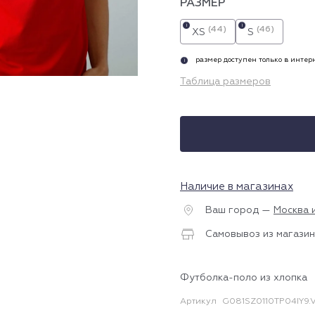
РАЗМЕР
i
i
(44)
(46)
XS
S
размер доступен только в инте
i
Таблица размеров
Наличие в магазинах
Ваш город —
Москва 
Самовывоз из магазин
Футболка-поло из хлопка
Артикул
G081SZ0110TP04IY9.