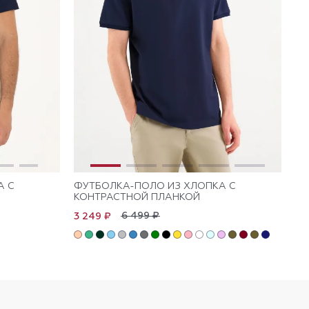
А С
ФУТБОЛКА-ПОЛО ИЗ ХЛОПКА С
ФУ
КОНТРАСТНОЙ ПЛАНКОЙ
Л
6 499 ₽
3 249 ₽
3 