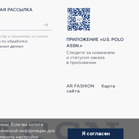
АЯ РАССЫЛКА
ал(а) и принимаю условия
ПРИЛОЖЕНИЕ «U.S. POLO
 по обработке
ASSN.»
ьных данных
Следите за новинками
и статусом заказа
в приложении
AR FASHION
Карта
сайта
ены. Если вы хотите
итической информации для
Я согласен
зменить настройки