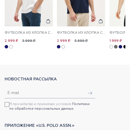
ФУТБОЛКА ИЗ ХЛОПКА С НАДПИСЬЮ
ФУТБОЛКА ИЗ ХЛОПКА С НАДПИСЬЮ
5 999 ₽
5 999 ₽
4 
2 999 ₽
2 999 ₽
1 999 ₽
НОВОСТНАЯ РАССЫЛКА
Я прочитал(а) и принимаю условия
Политики
по обработке персональных данных
ПРИЛОЖЕНИЕ «U.S. POLO ASSN.»