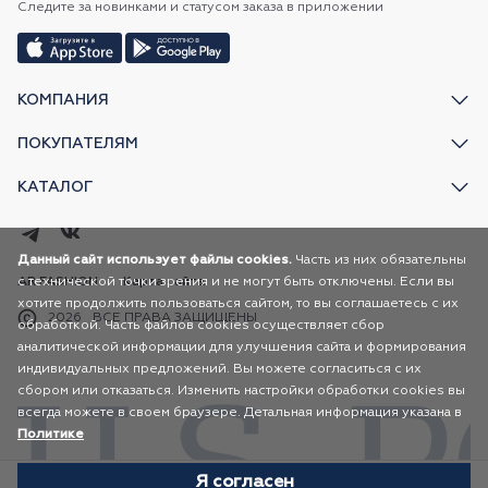
Следите за новинками и статусом заказа в приложении
КОМПАНИЯ
ПОКУПАТЕЛЯМ
КАТАЛОГ
Данный сайт использует файлы cookies.
Часть из них обязательны
с технической точки зрения и не могут быть отключены. Если вы
AR FASHION
Карта сайта
хотите продолжить пользоваться сайтом, то вы соглашаетесь с их
2026
ВСЕ ПРАВА ЗАЩИЩЕНЫ
обработкой. Часть файлов cookies осуществляет сбор
аналитической информации для улучшения сайта и формирования
индивидуальных предложений. Вы можете согласиться с их
сбором или отказаться. Изменить настройки обработки cookies вы
всегда можете в своем браузере. Детальная информация указана в
Политике
Я согласен