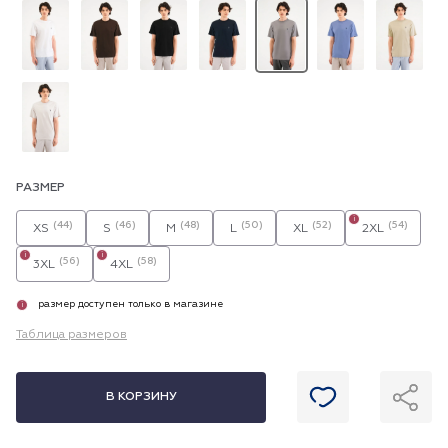
РАЗМЕР
i
(44)
(46)
(48)
(50)
(52)
(54)
XS
S
M
L
XL
2XL
i
i
(56)
(58)
3XL
4XL
размер доступен только в магазине
i
Таблица размеров
В КОРЗИНУ