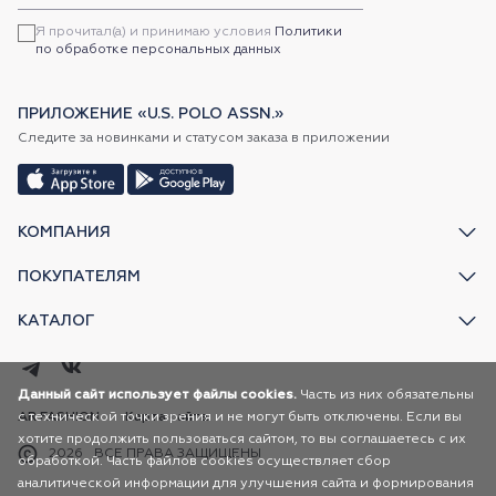
Я прочитал(а) и принимаю условия
Политики
по обработке персональных данных
ПРИЛОЖЕНИЕ «U.S. POLO ASSN.»
Следите за новинками и статусом заказа в приложении
КОМПАНИЯ
ПОКУПАТЕЛЯМ
КАТАЛОГ
Данный сайт использует файлы cookies.
Часть из них обязательны
с технической точки зрения и не могут быть отключены. Если вы
AR FASHION
Карта сайта
хотите продолжить пользоваться сайтом, то вы соглашаетесь с их
2026
ВСЕ ПРАВА ЗАЩИЩЕНЫ
обработкой. Часть файлов cookies осуществляет сбор
аналитической информации для улучшения сайта и формирования