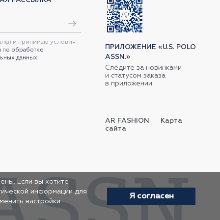
ал(а) и принимаю условия
ПРИЛОЖЕНИЕ «U.S. POLO
 по обработке
ASSN.»
ьных данных
Следите за новинками
и статусом заказа
в приложении
AR FASHION
Карта
сайта
ены. Если вы хотите
итической информации для
Я согласен
зменить настройки