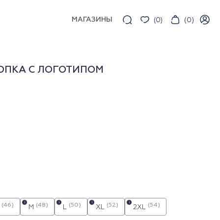
МАГАЗИНЫ
(
0
)
(
0
)
ОПКА С ЛОГОТИПОМ
i
i
i
i
(46)
(48)
(50)
(52)
(54)
M
L
XL
2XL