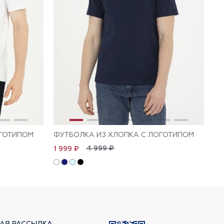
ОГОТИПОМ
ФУТБОЛКА ИЗ ХЛОПКА С ЛОГОТИПОМ
ФУ
4 999 ₽
1 999 ₽
2 
АЯ РАССЫЛКА