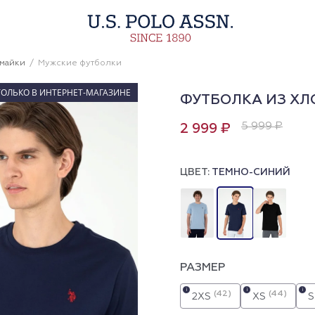
 майки
Мужские футболки
ТОЛЬКО В ИНТЕРНЕТ-МАГАЗИНЕ
ФУТБОЛКА ИЗ ХЛ
5 999 ₽
2 999 ₽
ЦВЕТ:
ТЕМНО-СИНИЙ
РАЗМЕР
i
i
i
(42)
(44)
2XS
XS
S