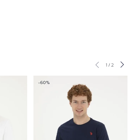
/
1
2
-60%