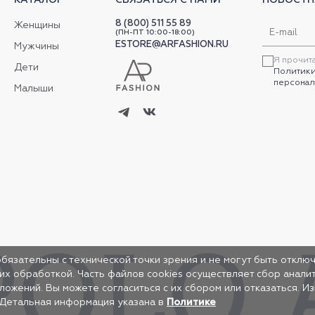
8 (800) 511 55 89
Женщины
(ПН-ПТ 10:00-18:00)
ESTORE@ARFASHION.RU
Мужчины
Я прочит
Дети
Политики
персонал
Малыши
обязательны с технической точки зрения и не могут быть отключ
 их обработкой. Часть файлов cookies осуществляет сбор анал
жений. Вы можете согласиться с их сбором или отказаться. И
 Детальная информация указана в
Политике