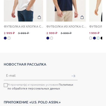
ФУТБОЛКА ИЗ ХЛОПКА С НАДПИСЬЮ
ФУТБОЛКА ИЗ ХЛОПКА С НАДПИСЬЮ
5 999 ₽
5 999 ₽
4 
2 999 ₽
2 999 ₽
1 999 ₽
НОВОСТНАЯ РАССЫЛКА
Я прочитал(а) и принимаю условия
Политики
по обработке персональных данных
ПРИЛОЖЕНИЕ «U.S. POLO ASSN.»