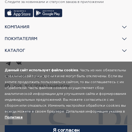
Следите за новинками и статусом заказа в приложении
КОМПАНИЯ
ПОКУПАТЕЛЯМ
КАТАЛОГ
Данный сайт использует файлы cookies.
Часть из них обязательны
с технической точки зрения и не могут быть отключены. Если вы
AR FASHION
Карта сайта
хотите продолжить пользоваться сайтом, то вы соглашаетесь с их
2026
ВСЕ ПРАВА ЗАЩИЩЕНЫ
обработкой. Часть файлов cookies осуществляет сбор
аналитической информации для улучшения сайта и формирования
индивидуальных предложений. Вы можете согласиться с их
сбором или отказаться. Изменить настройки обработки cookies вы
всегда можете в своем браузере. Детальная информация указана в
Политике
Я согласен