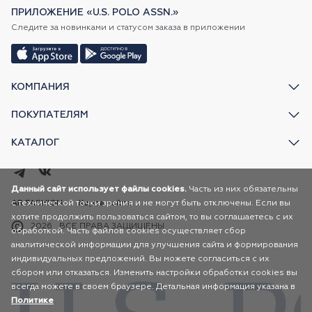
ПРИЛОЖЕНИЕ «U.S. POLO ASSN.»
Следите за новинками и статусом заказа в приложении
КОМПАНИЯ
ПОКУПАТЕЛЯМ
КАТАЛОГ
Данный сайт использует файлы cookies.
Часть из них обязательны
с технической точки зрения и не могут быть отключены. Если вы
AR FASHION
Карта сайта
хотите продолжить пользоваться сайтом, то вы соглашаетесь с их
2026
ВСЕ ПРАВА ЗАЩИЩЕНЫ
обработкой. Часть файлов cookies осуществляет сбор
аналитической информации для улучшения сайта и формирования
индивидуальных предложений. Вы можете согласиться с их
сбором или отказаться. Изменить настройки обработки cookies вы
всегда можете в своем браузере. Детальная информация указана в
Политике