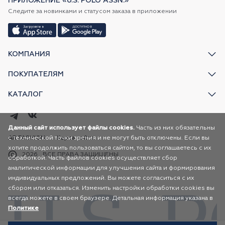
ПРИЛОЖЕНИЕ «U.S. POLO ASSN.»
Следите за новинками и статусом заказа в приложении
КОМПАНИЯ
ПОКУПАТЕЛЯМ
КАТАЛОГ
Данный сайт использует файлы cookies.
Часть из них обязательны
с технической точки зрения и не могут быть отключены. Если вы
AR FASHION
Карта сайта
хотите продолжить пользоваться сайтом, то вы соглашаетесь с их
2026
ВСЕ ПРАВА ЗАЩИЩЕНЫ
обработкой. Часть файлов cookies осуществляет сбор
аналитической информации для улучшения сайта и формирования
индивидуальных предложений. Вы можете согласиться с их
сбором или отказаться. Изменить настройки обработки cookies вы
всегда можете в своем браузере. Детальная информация указана в
Политике