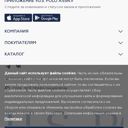
ПРИЛОЖЕНИЕ «U.S. POLO ASSN.»
Следите за новинками и статусом заказа в приложении
КОМПАНИЯ
ПОКУПАТЕЛЯМ
КАТАЛОГ
Данный сайт использует файлы cookies.
Часть из них обязательны
с технической точки зрения и не могут быть отключены. Если вы
AR FASHION
Карта сайта
хотите продолжить пользоваться сайтом, то вы соглашаетесь с их
2026
ВСЕ ПРАВА ЗАЩИЩЕНЫ
обработкой. Часть файлов cookies осуществляет сбор
аналитической информации для улучшения сайта и формирования
индивидуальных предложений. Вы можете согласиться с их
сбором или отказаться. Изменить настройки обработки cookies вы
всегда можете в своем браузере. Детальная информация указана в
Политике