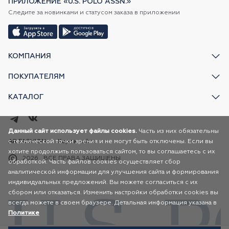
ПРИЛОЖЕНИЕ «U.S. POLO ASSN.»
Следите за новинками и статусом заказа в приложении
КОМПАНИЯ
ПОКУПАТЕЛЯМ
КАТАЛОГ
Данный сайт использует файлы cookies.
Часть из них обязательны
с технической точки зрения и не могут быть отключены. Если вы
AR FASHION
Карта сайта
хотите продолжить пользоваться сайтом, то вы соглашаетесь с их
2026
ВСЕ ПРАВА ЗАЩИЩЕНЫ
обработкой. Часть файлов cookies осуществляет сбор
аналитической информации для улучшения сайта и формирования
индивидуальных предложений. Вы можете согласиться с их
сбором или отказаться. Изменить настройки обработки cookies вы
всегда можете в своем браузере. Детальная информация указана в
Политике