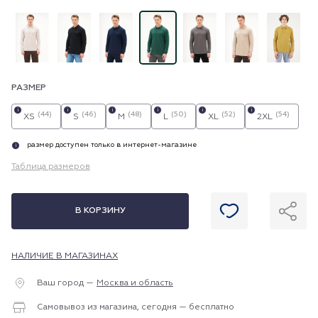
РАЗМЕР
i
i
i
i
i
i
(44)
(46)
(48)
(50)
(52)
(54)
XS
S
M
L
XL
2XL
размер доступен только в интернет-магазине
i
Таблица размеров
В КОРЗИНУ
НАЛИЧИЕ В МАГАЗИНАХ
Ваш город —
Москва и область
Самовывоз из магазина, сегодня — бесплатно