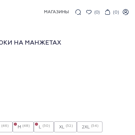
МАГАЗИНЫ
(
0
)
(
0
)
ЮКИ НА МАНЖЕТАХ
i
i
(46)
(48)
(50)
(52)
(54)
M
L
XL
2XL