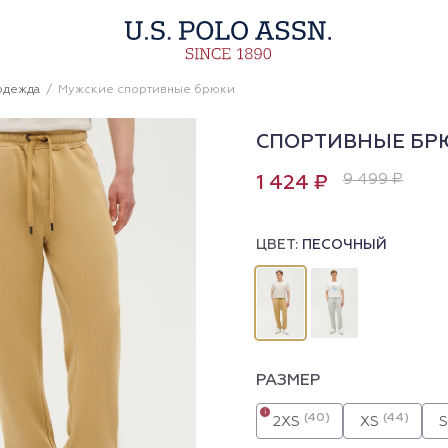
одежда
Мужские спортивные брюки
СПОРТИВНЫЕ БР
9 499 ₽
1 424 ₽
ЦВЕТ:
ПЕСОЧНЫЙ
РАЗМЕР
i
(40)
(44)
2XS
XS
S