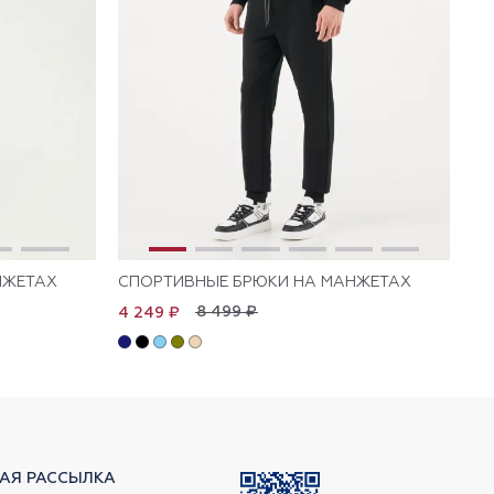
НЖЕТАХ
СПОРТИВНЫЕ БРЮКИ НА МАНЖЕТАХ
СП
8 499 ₽
4 249 ₽
4 
АЯ РАССЫЛКА