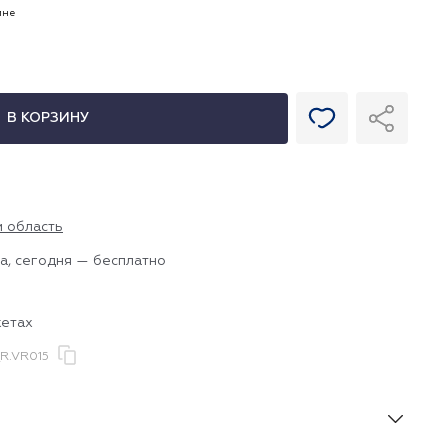
ине
В КОРЗИНУ
и область
а, сегодня — бесплатно
жетах
R.VR015