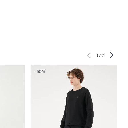
/
1
2
-50%