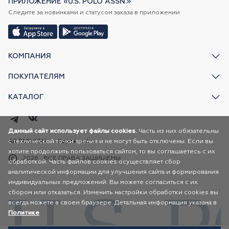
ПРИЛОЖЕНИЕ «U.S. POLO ASSN.»
Следите за новинками и статусом заказа в приложении
КОМПАНИЯ
ПОКУПАТЕЛЯМ
КАТАЛОГ
Данный сайт использует файлы cookies.
Часть из них обязательны
с технической точки зрения и не могут быть отключены. Если вы
AR FASHION
Карта сайта
хотите продолжить пользоваться сайтом, то вы соглашаетесь с их
2026
ВСЕ ПРАВА ЗАЩИЩЕНЫ
обработкой. Часть файлов cookies осуществляет сбор
аналитической информации для улучшения сайта и формирования
индивидуальных предложений. Вы можете согласиться с их
сбором или отказаться. Изменить настройки обработки cookies вы
всегда можете в своем браузере. Детальная информация указана в
Политике