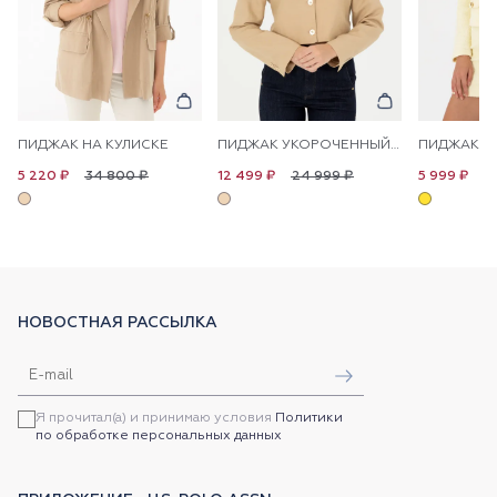
ПИДЖАК НА КУЛИСКЕ
ПИДЖАК УКОРОЧЕННЫЙ С ДОБАВЛЕНИЕМ ЛЬНА
34 800 ₽
24 999 ₽
1
5 220 ₽
12 499 ₽
5 999 ₽
НОВОСТНАЯ РАССЫЛКА
Я прочитал(а) и принимаю условия
Политики
по обработке персональных данных