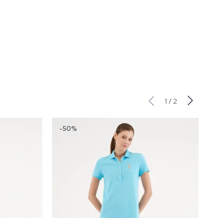
/
1
2
-50%