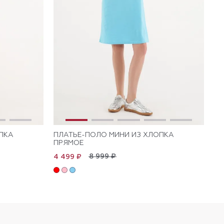
ПКА
ПЛАТЬЕ-ПОЛО МИНИ ИЗ ХЛОПКА
ПЛ
ПРЯМОЕ
КО
ПР
8 999 ₽
4 499 ₽
4 