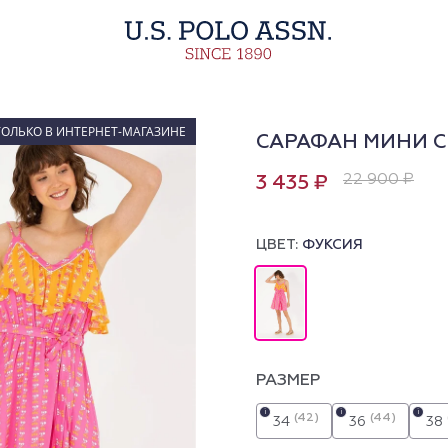
ТОЛЬКО В ИНТЕРНЕТ-МАГАЗИНЕ
САРАФАН МИНИ С
22 900 ₽
3 435 ₽
ЦВЕТ:
ФУКСИЯ
РАЗМЕР
i
i
i
(42)
(44)
34
36
38