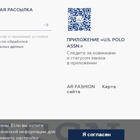
АЯ РАССЫЛКА
ал(а) и принимаю условия
ПРИЛОЖЕНИЕ «U.S. POLO
 по обработке
ASSN.»
ьных данных
Следите за новинками
и статусом заказа
в приложении
AR FASHION
Карта
сайта
ены. Если вы хотите
итической информации для
Я согласен
зменить настройки