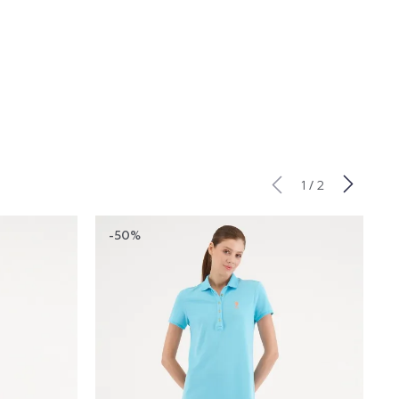
/
1
2
-50%