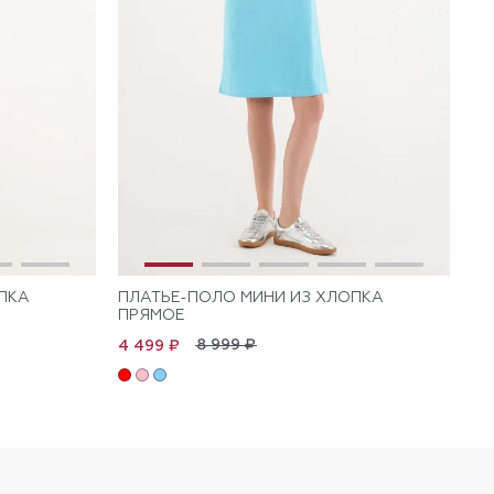
ПКА
ПЛАТЬЕ-ПОЛО МИНИ ИЗ ХЛОПКА
ПЛ
ПРЯМОЕ
КО
ПР
8 999 ₽
4 499 ₽
4 