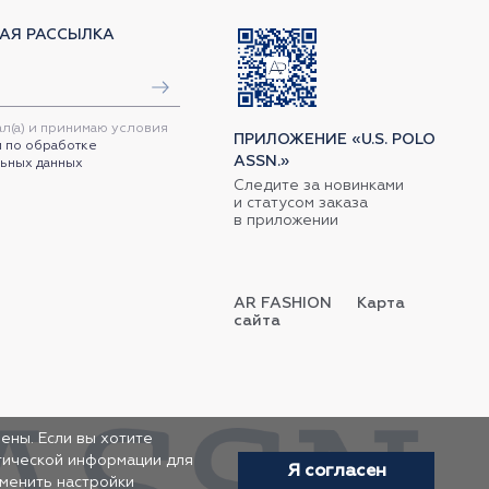
АЯ РАССЫЛКА
ал(а) и принимаю условия
ПРИЛОЖЕНИЕ «U.S. POLO
 по обработке
ASSN.»
ьных данных
Следите за новинками
и статусом заказа
в приложении
AR FASHION
Карта
сайта
ены. Если вы хотите
итической информации для
Я согласен
зменить настройки