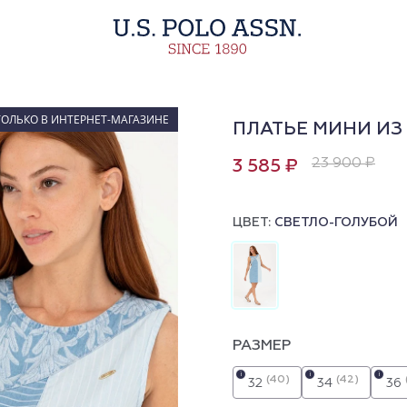
ТОЛЬКО В ИНТЕРНЕТ-МАГАЗИНЕ
ПЛАТЬЕ МИНИ ИЗ
23 900 ₽
3 585 ₽
ЦВЕТ:
СВЕТЛО-ГОЛУБОЙ
РАЗМЕР
i
i
i
(40)
(42)
32
34
36