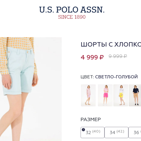
ШОРТЫ С ХЛОПК
9 999 ₽
4 999 ₽
ЦВЕТ:
СВЕТЛО-ГОЛУБОЙ
РАЗМЕР
i
(40)
(42)
32
34
36