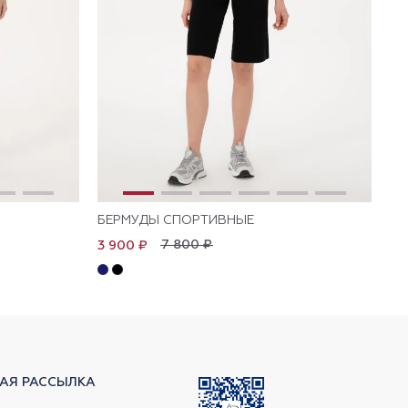
БЕРМУДЫ СПОРТИВНЫЕ
Д
7 800 ₽
3 900 ₽
4 
АЯ РАССЫЛКА