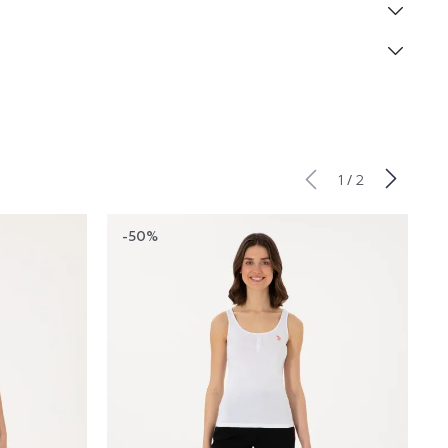
/
1
2
-50%