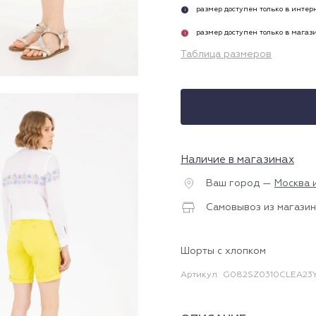
размер доступен только в инте
i
размер доступен только в магаз
i
Таблица размеров
Наличие в магазинах
Ваш город —
Москва 
Самовывоз из магазин
Шорты с хлопком
Артикул
G082SZ0310CLEA23Y