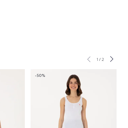
/
1
2
-50%