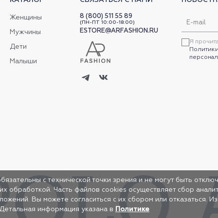
8 (800) 511 55 89
Женщины
(ПН-ПТ 10:00-18:00)
ESTORE@ARFASHION.RU
Мужчины
Я прочит
Дети
Политики
персонал
Малыши
обязательны с технической точки зрения и не могут быть отключ
 их обработкой. Часть файлов cookies осуществляет сбор анал
жений. Вы можете согласиться с их сбором или отказаться. И
 Детальная информация указана в
Политике