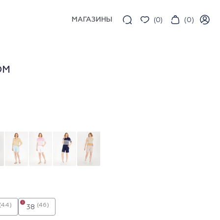
МАГАЗИНЫ
(
0
)
(
0
)
ОМ
i
(44)
(46)
38