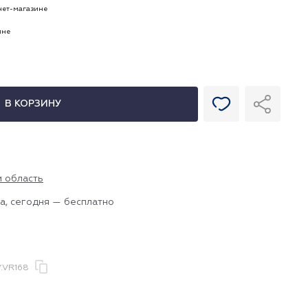
рнет-магазине
ине
В КОРЗИНУ
и область
а, сегодня — бесплатно
.VR168