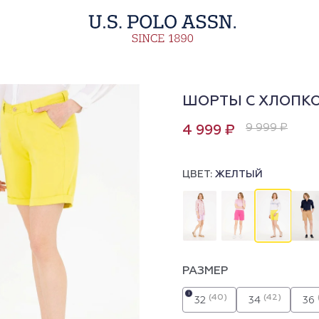
ШОРТЫ С ХЛОПК
9 999 ₽
4 999 ₽
ЦВЕТ:
ЖЕЛТЫЙ
РАЗМЕР
i
(40)
(42)
32
34
36