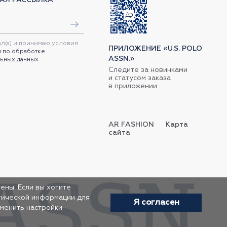
ал(а) и принимаю условия
ПРИЛОЖЕНИЕ «U.S. POLO
 по обработке
ASSN.»
ьных данных
Следите за новинками
и статусом заказа
в приложении
AR FASHION
Карта
сайта
ены. Если вы хотите
итической информации для
Я согласен
зменить настройки