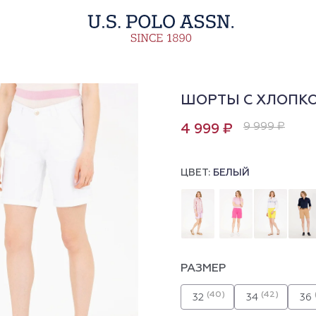
ШОРТЫ С ХЛОПК
9 999 ₽
4 999 ₽
ЦВЕТ:
БЕЛЫЙ
РАЗМЕР
(40)
(42)
32
34
36