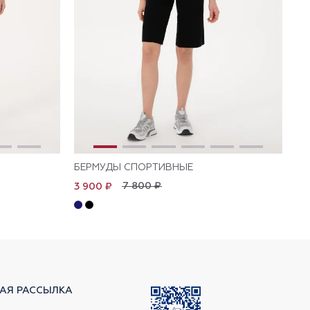
БЕРМУДЫ СПОРТИВНЫЕ
Д
7 800 ₽
3 900 ₽
4 
АЯ РАССЫЛКА