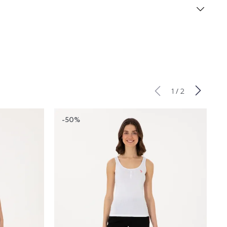
/
1
2
-50%