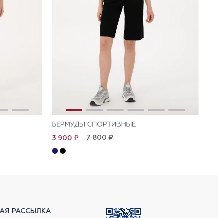
БЕРМУДЫ СПОРТИВНЫЕ
Д
7 800 ₽
3 900 ₽
4 
АЯ РАССЫЛКА