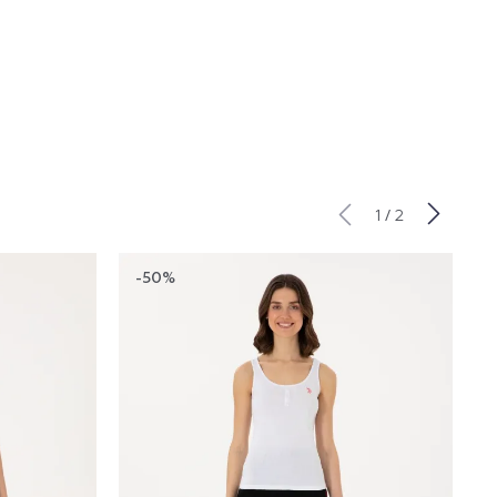
/
1
2
-50%