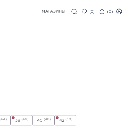
МАГАЗИНЫ
(
0
)
(
0
)
i
i
(44)
(46)
(48)
(50)
38
40
42