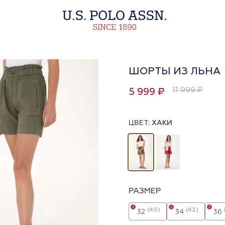
ШОРТЫ ИЗ ЛЬНА
11 999 ₽
5 999 ₽
ЦВЕТ:
ХАКИ
РАЗМЕР
i
i
i
(40)
(42)
32
34
36