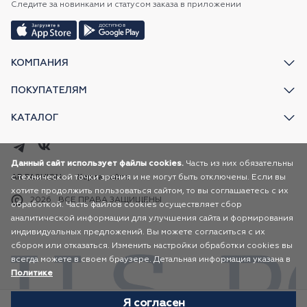
Следите за новинками и статусом заказа в приложении
КОМПАНИЯ
ПОКУПАТЕЛЯМ
КАТАЛОГ
Данный сайт использует файлы cookies.
Часть из них обязательны
с технической точки зрения и не могут быть отключены. Если вы
AR FASHION
Карта сайта
хотите продолжить пользоваться сайтом, то вы соглашаетесь с их
2026
ВСЕ ПРАВА ЗАЩИЩЕНЫ
обработкой. Часть файлов cookies осуществляет сбор
аналитической информации для улучшения сайта и формирования
индивидуальных предложений. Вы можете согласиться с их
сбором или отказаться. Изменить настройки обработки cookies вы
всегда можете в своем браузере. Детальная информация указана в
Политике
Я согласен