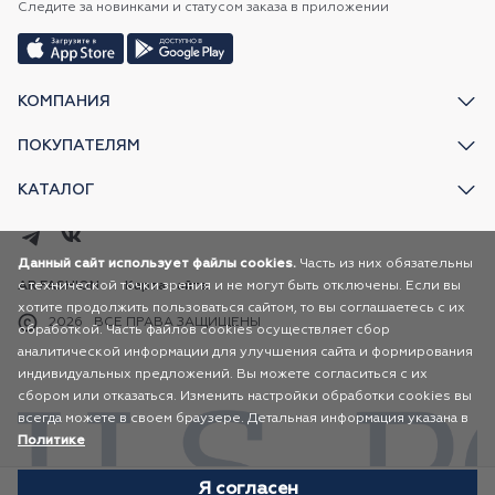
Следите за новинками и статусом заказа в приложении
КОМПАНИЯ
ПОКУПАТЕЛЯМ
КАТАЛОГ
Данный сайт использует файлы cookies.
Часть из них обязательны
с технической точки зрения и не могут быть отключены. Если вы
AR FASHION
Карта сайта
хотите продолжить пользоваться сайтом, то вы соглашаетесь с их
2026
ВСЕ ПРАВА ЗАЩИЩЕНЫ
обработкой. Часть файлов cookies осуществляет сбор
аналитической информации для улучшения сайта и формирования
индивидуальных предложений. Вы можете согласиться с их
сбором или отказаться. Изменить настройки обработки cookies вы
всегда можете в своем браузере. Детальная информация указана в
Политике
Я согласен