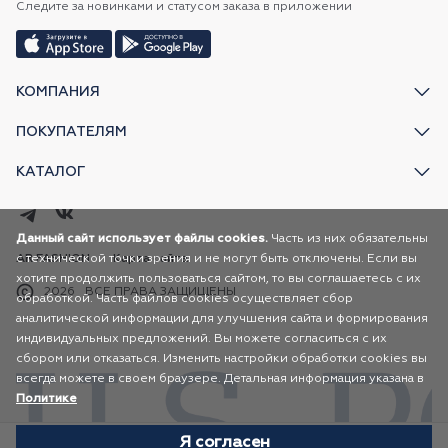
Следите за новинками и статусом заказа в приложении
КОМПАНИЯ
ПОКУПАТЕЛЯМ
КАТАЛОГ
Данный сайт использует файлы cookies.
Часть из них обязательны
с технической точки зрения и не могут быть отключены. Если вы
AR FASHION
Карта сайта
хотите продолжить пользоваться сайтом, то вы соглашаетесь с их
2026
ВСЕ ПРАВА ЗАЩИЩЕНЫ
обработкой. Часть файлов cookies осуществляет сбор
аналитической информации для улучшения сайта и формирования
индивидуальных предложений. Вы можете согласиться с их
сбором или отказаться. Изменить настройки обработки cookies вы
всегда можете в своем браузере. Детальная информация указана в
Политике
Я согласен