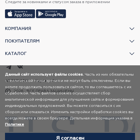
Следите за новинками и статусом заказа в приложении
КОМПАНИЯ
ПОКУПАТЕЛЯМ
КАТАЛОГ
Данный сайт использует файлы cookies.
Часть из них обязательны
с технической точки зрения и не могут быть отключены. Если вы
AR FASHION
Карта сайта
хотите продолжить пользоваться сайтом, то вы соглашаетесь с их
2026
ВСЕ ПРАВА ЗАЩИЩЕНЫ
обработкой. Часть файлов cookies осуществляет сбор
аналитической информации для улучшения сайта и формирования
индивидуальных предложений. Вы можете согласиться с их
сбором или отказаться. Изменить настройки обработки cookies вы
всегда можете в своем браузере. Детальная информация указана в
Политике
Я согласен