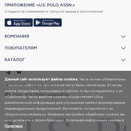
ПРИЛОЖЕНИЕ «U.S. POLO ASSN.»
Следите за новинками и статусом заказа в приложении
КОМПАНИЯ
ПОКУПАТЕЛЯМ
КАТАЛОГ
Данный сайт использует файлы cookies.
Часть из них обязательны
с технической точки зрения и не могут быть отключены. Если вы
AR FASHION
Карта сайта
хотите продолжить пользоваться сайтом, то вы соглашаетесь с их
2026
ВСЕ ПРАВА ЗАЩИЩЕНЫ
обработкой. Часть файлов cookies осуществляет сбор
аналитической информации для улучшения сайта и формирования
индивидуальных предложений. Вы можете согласиться с их
сбором или отказаться. Изменить настройки обработки cookies вы
всегда можете в своем браузере. Детальная информация указана в
Политике