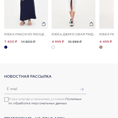
ЮБКА МАКСИ ИЗ ЛИОЦЕЛЛА С ХЛОПКОМ
ЮБКА ДЖИНСОВАЯ МИДИ
14 800 ₽
10 999 ₽
8
7 400 ₽
4 999 ₽
4 499 ₽
НОВОСТНАЯ РАССЫЛКА
Я прочитал(а) и принимаю условия
Политики
по обработке персональных данных