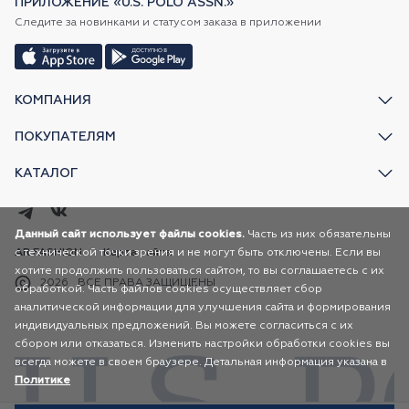
ПРИЛОЖЕНИЕ «U.S. POLO ASSN.»
Следите за новинками и статусом заказа в приложении
КОМПАНИЯ
ПОКУПАТЕЛЯМ
КАТАЛОГ
Данный сайт использует файлы cookies.
Часть из них обязательны
с технической точки зрения и не могут быть отключены. Если вы
AR FASHION
Карта сайта
хотите продолжить пользоваться сайтом, то вы соглашаетесь с их
2026
ВСЕ ПРАВА ЗАЩИЩЕНЫ
обработкой. Часть файлов cookies осуществляет сбор
аналитической информации для улучшения сайта и формирования
индивидуальных предложений. Вы можете согласиться с их
сбором или отказаться. Изменить настройки обработки cookies вы
всегда можете в своем браузере. Детальная информация указана в
Политике