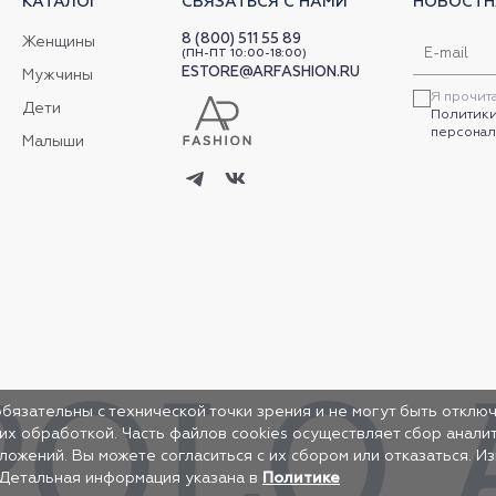
КАТАЛОГ
СВЯЗАТЬСЯ С НАМИ
НОВОСТН
8 (800) 511 55 89
Женщины
(ПН-ПТ 10:00-18:00)
ESTORE@ARFASHION.RU
Мужчины
Я прочит
Дети
Политики
персонал
Малыши
обязательны с технической точки зрения и не могут быть отключ
 их обработкой. Часть файлов cookies осуществляет сбор анал
жений. Вы можете согласиться с их сбором или отказаться. И
 Детальная информация указана в
Политике