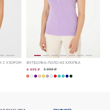
А С УЗОРОМ
ФУТБОЛКА-ПОЛО ИЗ ХЛОПКА
ФУ
5 999 ₽
4 499 ₽
4 