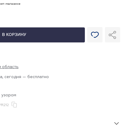
рнет-магазине
В КОРЗИНУ
и область
а, сегодня — бесплатно
с узором
R212