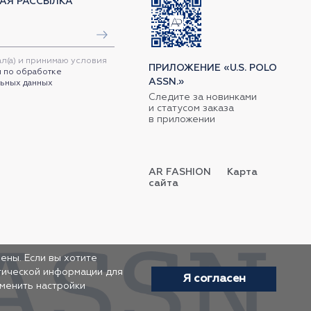
АЯ РАССЫЛКА
ал(а) и принимаю условия
ПРИЛОЖЕНИЕ «U.S. POLO
 по обработке
ASSN.»
ьных данных
Следите за новинками
и статусом заказа
в приложении
AR FASHION
Карта
сайта
ены. Если вы хотите
итической информации для
Я согласен
зменить настройки