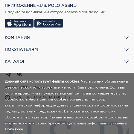
ПРИЛОЖЕНИЕ «U.S. POLO ASSN.»
Следите за новинками и статусом заказа в приложении
КОМПАНИЯ
ПОКУПАТЕЛЯМ
КАТАЛОГ
Данный сайт использует файлы cookies.
Часть из них обязательны
с технической точки зрения и не могут быть отключены. Если вы
AR FASHION
Карта сайта
хотите продолжить пользоваться сайтом, то вы соглашаетесь с их
2026
ВСЕ ПРАВА ЗАЩИЩЕНЫ
обработкой. Часть файлов cookies осуществляет сбор
аналитической информации для улучшения сайта и формирования
индивидуальных предложений. Вы можете согласиться с их
сбором или отказаться. Изменить настройки обработки cookies вы
всегда можете в своем браузере. Детальная информация указана в
Политике