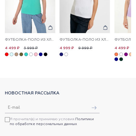
ФУТБОЛКА-ПОЛО ИЗ ХЛОПКА С ПРИНТОМ НА ПЛАНКЕ
ФУТБОЛКА-ПОЛО ИЗ ХЛОПКА С УЗОРОМ КОСЫ
5 999 ₽
9 999 ₽
5
4 499 ₽
4 999 ₽
4 499 ₽
НОВОСТНАЯ РАССЫЛКА
Я прочитал(а) и принимаю условия
Политики
по обработке персональных данных