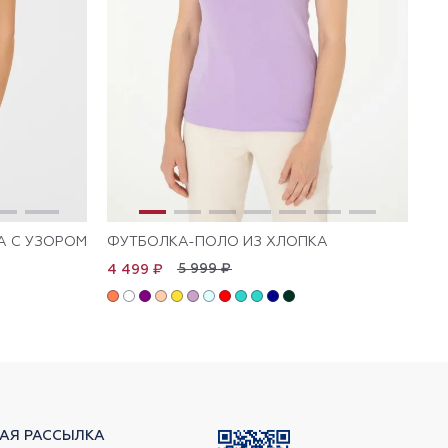
А С УЗОРОМ
ФУТБОЛКА-ПОЛО ИЗ ХЛОПКА
ФУ
5 999 ₽
4 499 ₽
4 
АЯ РАССЫЛКА