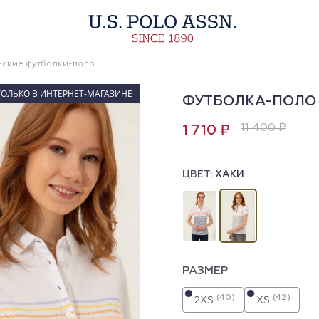
ские футболки-поло
ТОЛЬКО В ИНТЕРНЕТ-МАГАЗИНЕ
ФУТБОЛКА-ПОЛО 
11 400 ₽
1 710 ₽
ЦВЕТ:
ХАКИ
РАЗМЕР
i
i
(40)
(42)
2XS
XS