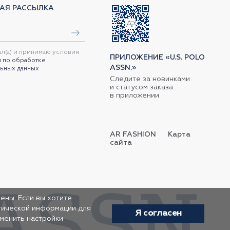
АЯ РАССЫЛКА
ал(а) и принимаю условия
ПРИЛОЖЕНИЕ «U.S. POLO
 по обработке
ASSN.»
ьных данных
Следите за новинками
и статусом заказа
в приложении
AR FASHION
Карта
сайта
ены. Если вы хотите
итической информации для
Я согласен
зменить настройки