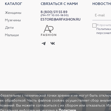
КАТАЛОГ
СВЯЗАТЬСЯ С НАМИ
НОВОСТН
8 (800) 511 55 89
Женщины
(ПН-ПТ 10:00-18:00)
ESTORE@ARFASHION.RU
Мужчины
Я прочит
Дети
Политики
персонал
Малыши
обязательны с технической точки зрения и не могут быть отключ
 их обработкой. Часть файлов cookies осуществляет сбор анал
жений. Вы можете согласиться с их сбором или отказаться. И
 Детальная информация указана в
Политике