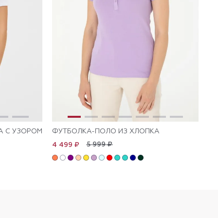
А С УЗОРОМ
ФУТБОЛКА-ПОЛО ИЗ ХЛОПКА
ФУ
5 999 ₽
4 499 ₽
4 