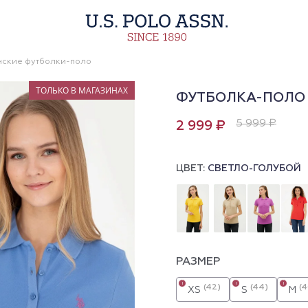
ские футболки-поло
ТОЛЬКО В МАГАЗИНАХ
ФУТБОЛКА-ПОЛО
5 999 ₽
2 999 ₽
ЦВЕТ:
СВЕТЛО-ГОЛУБОЙ
РАЗМЕР
i
i
i
(42)
(44)
(4
XS
S
M