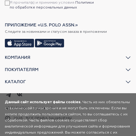
Я прочитал(а) и принимаю условия
Политики
по обработке персональных данных
ПРИЛОЖЕНИЕ «U.S. POLO ASSN.»
Следите за новинками и статусом заказа в приложении
КОМПАНИЯ
ПОКУПАТЕЛЯМ
КАТАЛОГ
Данный сайт использует файлы cookies.
Часть из них обязательны
с технической точки зрения и не могут быть отключены. Если вы
AR FASHION
Карта сайта
хотите продолжить пользоваться сайтом, то вы соглашаетесь с их
2026
ВСЕ ПРАВА ЗАЩИЩЕНЫ
обработкой. Часть файлов cookies осуществляет сбор
аналитической информации для улучшения сайта и формирования
индивидуальных предложений. Вы можете согласиться с их