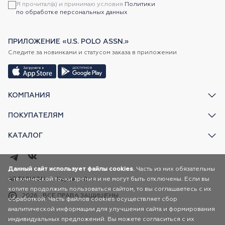
Я прочитал(а) и принимаю условия
Политики
по обработке персональных данных
ПРИЛОЖЕНИЕ «U.S. POLO ASSN.»
Следите за новинками и статусом заказа в приложении
КОМПАНИЯ
ПОКУПАТЕЛЯМ
КАТАЛОГ
Данный сайт использует файлы cookies.
Часть из них обязательны
с технической точки зрения и не могут быть отключены. Если вы
AR FASHION
Карта сайта
хотите продолжить пользоваться сайтом, то вы соглашаетесь с их
2026
ВСЕ ПРАВА ЗАЩИЩЕНЫ
обработкой. Часть файлов cookies осуществляет сбор
аналитической информации для улучшения сайта и формирования
индивидуальных предложений. Вы можете согласиться с их