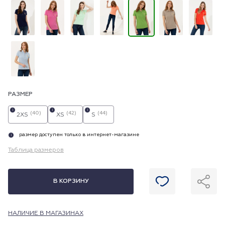
РАЗМЕР
i
i
i
(40)
(42)
(44)
2XS
XS
S
размер доступен только в интернет-магазине
i
Таблица размеров
В КОРЗИНУ
НАЛИЧИЕ В МАГАЗИНАХ