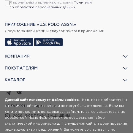
Я прочитал(а) и принимаю условия
Политики
по обработке персональных данных
ПРИЛОЖЕНИЕ «U.S. POLO ASSN.»
Следите за новинками и статусом заказа в приложении
КОМПАНИЯ
ПОКУПАТЕЛЯМ
КАТАЛОГ
Данный сайт использует файлы cookies.
Часть из них обязательны
с технической точки зрения и не могут быть отключены. Если вы
AR FASHION
Карта сайта
хотите продолжить пользоваться сайтом, то вы соглашаетесь с их
2026
ВСЕ ПРАВА ЗАЩИЩЕНЫ
обработкой. Часть файлов cookies осуществляет сбор
аналитической информации для улучшения сайта и формирования
индивидуальных предложений. Вы можете согласиться с их