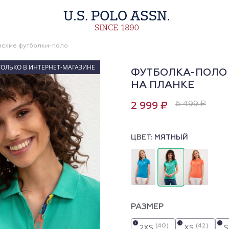
ские футболки-поло
ТОЛЬКО В ИНТЕРНЕТ-МАГАЗИНЕ
ФУТБОЛКА-ПОЛО 
НА ПЛАНКЕ
6 499 ₽
2 999 ₽
ЦВЕТ:
МЯТНЫЙ
РАЗМЕР
i
i
i
(40)
(42)
2XS
XS
S