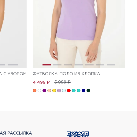
А С УЗОРОМ
ФУТБОЛКА-ПОЛО ИЗ ХЛОПКА
ФУ
5 999 ₽
4 499 ₽
4 
АЯ РАССЫЛКА