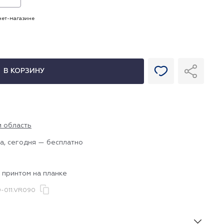
рнет-магазине
В КОРЗИНУ
и область
а, сегодня — бесплатно
 принтом на планке
-011.VR090