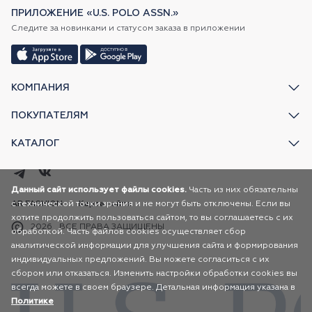
ПРИЛОЖЕНИЕ «U.S. POLO ASSN.»
Следите за новинками и статусом заказа в приложении
КОМПАНИЯ
ПОКУПАТЕЛЯМ
КАТАЛОГ
Данный сайт использует файлы cookies.
Часть из них обязательны
с технической точки зрения и не могут быть отключены. Если вы
AR FASHION
Карта сайта
хотите продолжить пользоваться сайтом, то вы соглашаетесь с их
2026
ВСЕ ПРАВА ЗАЩИЩЕНЫ
обработкой. Часть файлов cookies осуществляет сбор
аналитической информации для улучшения сайта и формирования
индивидуальных предложений. Вы можете согласиться с их
сбором или отказаться. Изменить настройки обработки cookies вы
всегда можете в своем браузере. Детальная информация указана в
Политике